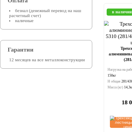
Оплата
безнал (денежный перевод на наш
в наличии
расчетный счет)
наличные
Трехс
Гарантии
алюминиева
(281
12 месяцев на все металлоконструкции
Нагрузка на раб
150кг
Н общая
281/43
Масса (кг)
14,3к
18 