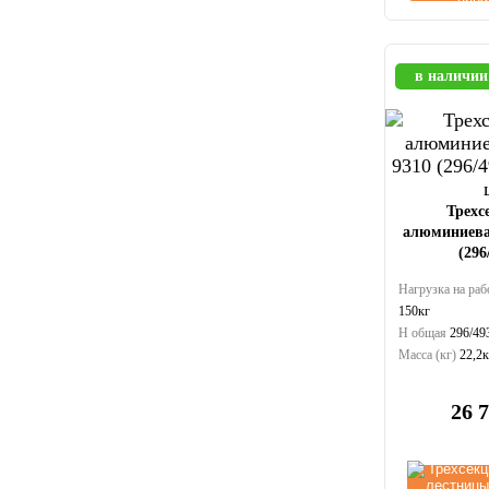
в наличии
Трехс
алюминиева
(296
Нагрузка на раб
150кг
Н общая
296/49
Масса (кг)
22,2к
26 