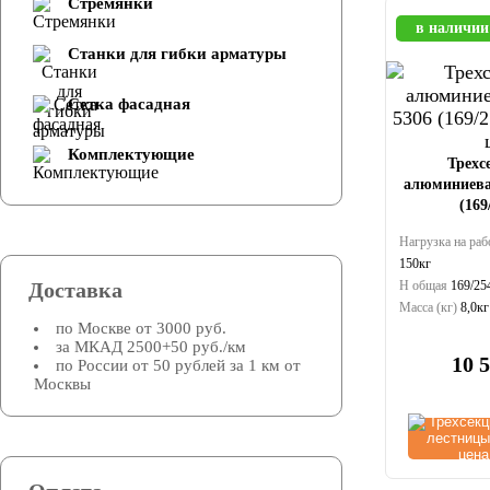
Стремянки
в наличии
Cтанки для гибки арматуры
Сетка фасадная
Комплектующие
Трехс
алюминиева
(169
Нагрузка на раб
150кг
Доставка
Н общая
169/25
Масса (кг)
8,0кг
по Москве от 3000 руб.
за МКАД 2500+50 руб./км
10 
по России от 50 рублей за 1 км от
Москвы