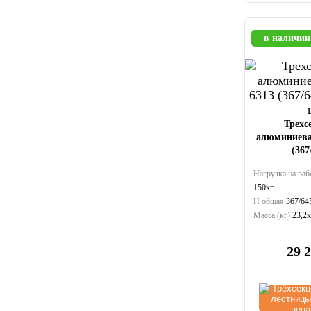
в наличии
Трехс
алюминиева
(367
Нагрузка на раб
150кг
Н общая
367/64
Масса (кг)
23,2к
29 