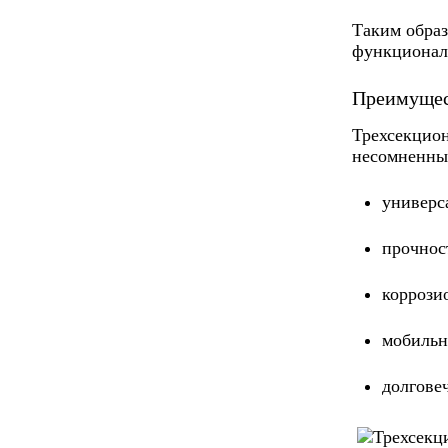
Таким образ
функциональ
Преимущест
Трехсекцион
несомненны
универс
прочнос
коррози
мобильн
долгове