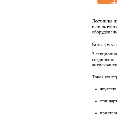
Лестницы из
используютс
оборудовани
Конструкт
3 секционна
соединения
антискольз
Такая конст
двухсек
стандар
приставн