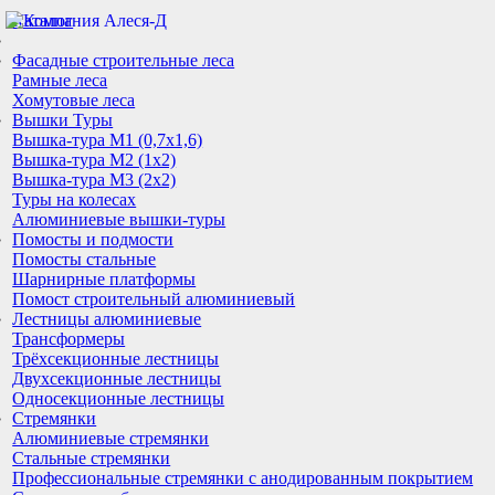
Каталог
Фасадные строительные леса
Рамные леса
Хомутовые леса
Вышки Туры
Вышка-тура М1 (0,7х1,6)
Вышка-тура М2 (1х2)
Вышка-тура М3 (2х2)
Туры на колесах
Алюминиевые вышки-туры
Помосты и подмости
Помосты стальные
Шарнирные платформы
Помост строительный алюминиевый
Лестницы алюминиевые
Трансформеры
Трёхсекционные лестницы
Двухсекционные лестницы
Односекционные лестницы
Стремянки
Алюминиевые стремянки
Стальные стремянки
Профессиональные стремянки с анодированным покрытием