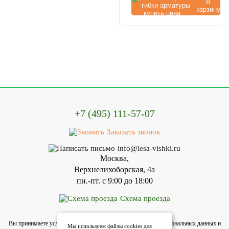
В
корзину
+7 (495) 111-57-07
Заказать звонок
info@lesa-vishki.ru
Москва,
Верхнелихоборская, 4а
пн.-пт. с 9:00 до 18:00
Схема проезда
Вы принимаете условия политики в отношении обработки персональных данных и
Мы используем файлы cookies для