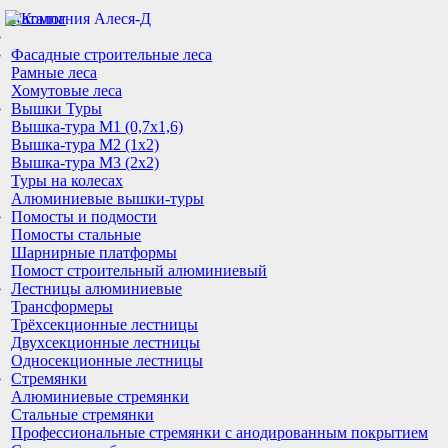
Каталог
Фасадные строительные леса
Рамные леса
Хомутовые леса
Вышки Туры
Вышка-тура М1 (0,7х1,6)
Вышка-тура М2 (1х2)
Вышка-тура М3 (2х2)
Туры на колесах
Алюминиевые вышки-туры
Помосты и подмости
Помосты стальные
Шарнирные платформы
Помост строительный алюминиевый
Лестницы алюминиевые
Трансформеры
Трёхсекционные лестницы
Двухсекционные лестницы
Односекционные лестницы
Стремянки
Алюминиевые стремянки
Стальные стремянки
Профессиональные стремянки с анодированным покрытием