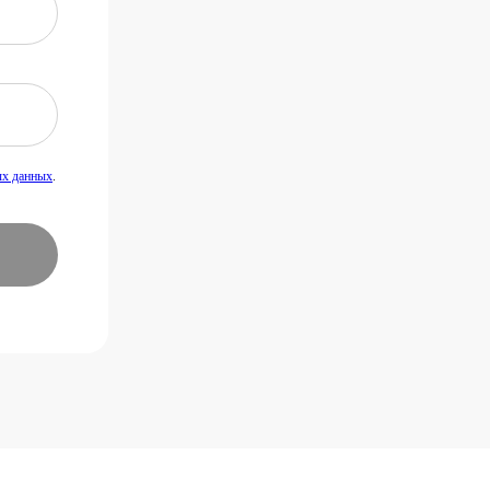
ых данных
.