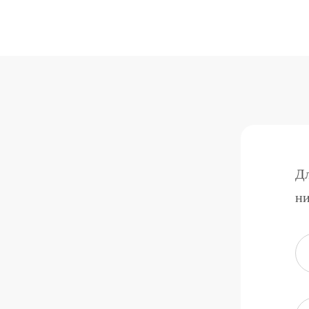
Дл
ни