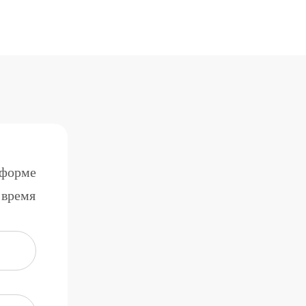
 форме
 время