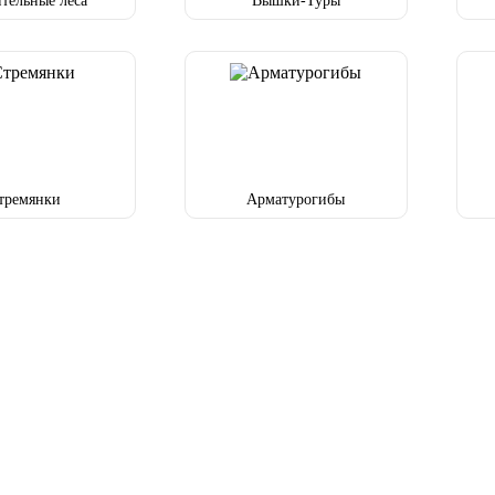
тельные леса
Вышки-Туры
тремянки
Арматурогибы