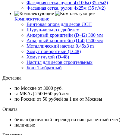
Фасадная сетка, рулон 4х100м (35 г/м2)
Фасадная сетка, рулон 4х25м (35 г/м2)
Комплектующие
Винтовая опора для лесов ЛСП
Шуруп-кольцо с дюбелем
Анкерный кронштейн (D-42) 300 мм
Анкерный кронштейн (D-42) 500 мм
Металлический настил 0,45x3 m
Хомут поворотный (D-48)
Хомут глухой (D-48)
Настил для лесов строительных
Болт Т-образный
Доставка
по Москве от 3000 руб.
за МКАД 2500+50 руб./км
по России от 50 рублей за 1 км от Москвы
Оплата
безнал (денежный перевод на наш расчетный счет)
наличные