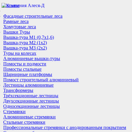
Каталог
Фасадные строительные леса
Рамные леса
Хомутовые леса
Вышки Туры
Вышка-тура М1 (0,7х1,6)
Вышка-тура М2 (1х2)
Вышка-тура М3 (2х2)
Туры на колесах
Алюминиевые вышки-туры
Помосты и подмости
Помосты стальные
Шарнирные платформы
Помост строительный алюминиевый
Лестницы алюминиевые
Трансформеры
Трёхсекционные лестницы
Двухсекционные лестницы
Односекционные лестницы
Стремянки
Алюминиевые стремянки
Стальные стремянки
Профессиональные стремянки с анодированным покрытием