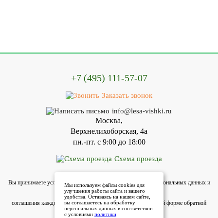
+7 (495) 111-57-07
Заказать звонок
info@lesa-vishki.ru
Москва,
Верхнелихоборская, 4а
пн.-пт. с 9:00 до 18:00
Схема проезда
Вы принимаете условия политики в отношении обработки персональных данных и
Мы используем файлы cookies для
улучшения работы сайта и вашего
пользовательского
удобства. Оставаясь на нашем сайте,
соглашения каждый раз, когда оставляете своиданные в любой форме обратной
вы соглашаетесь на обработку
персональных данных в соответствии
связи на сайте lesa-vishki.ru
с условиями
политики