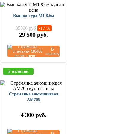
Вышка-тура М1 8,6м
35500 руб
-17 %
29 500
руб.
В
корзину
в наличии
Стремянка алюминиевая
AM705
4 300
руб.
В