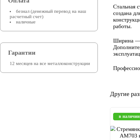
Оплата
Стальная 
безнал (денежный перевод на наш
создана дл
расчетный счет)
конструкц
наличные
работы.
Ширина — 0
Дополнител
Гарантии
эксплуата
12 месяцев на все металлоконструкции
Профессион
Другие ра
в наличии