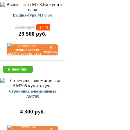
Вышка-тура М1 8,6м
35500 руб
-17 %
29 500
руб.
В
корзину
в наличии
Стремянка алюминиевая
AM705
4 300
руб.
В