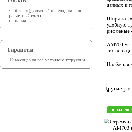
Оплата
дачных и п
безнал (денежный перевод на наш
расчетный счет)
Ширина кон
наличные
удобную тр
рифленые 
AM704 уст
Гарантии
тех, кто ц
12 месяцев на все металлоконструкции
Надёжная л
Другие ра
в наличии