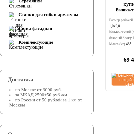
Стремянки
Вышка-ту
Cтанки для гибки арматуры
Размер рабочей 
1,0х2,0
Сетка фасадная
Кол-во секций 
базовый блок):
Комплектующие
Масса (кг)
465
69 
Доставка
по Москве от 3000 руб.
за МКАД 2500+50 руб./км
по России от 50 рублей за 1 км от
Москвы