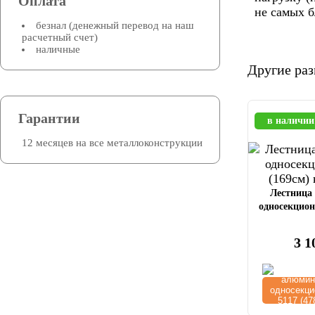
Оплата
не самых б
безнал (денежный перевод на наш
расчетный счет)
наличные
Другие ра
Гарантии
в наличии
12 месяцев на все металлоконструкции
Лестница
односекцион
3 1