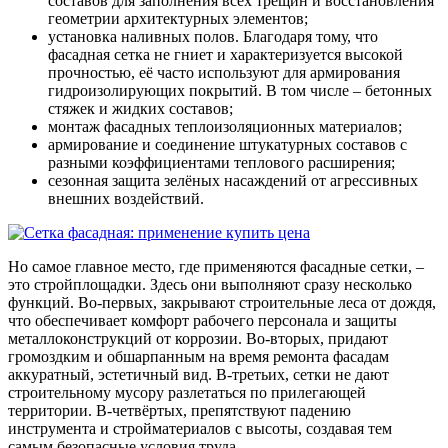
составов для заполнения всех трещин и восстановления
геометрии архитектурных элементов;
установка наливных полов. Благодаря тому, что
фасадная сетка не гниет и характеризуется высокой
прочностью, её часто используют для армирования
гидроизолирующих покрытий. В том числе – бетонных
стяжек и жидких составов;
монтаж фасадных теплоизоляционных материалов;
армирование и соединение штукатурных составов с
разными коэффициентами теплового расширения;
сезонная защита зелёных насаждений от агрессивных
внешних воздействий.
Но самое главное место, где применяются фасадные сетки, –
это стройплощадки. Здесь они выполняют сразу несколько
функций. Во-первых, закрывают строительные леса от дождя,
что обеспечивает комфорт рабочего персонала и защиты
металлоконструкций от коррозии. Во-вторых, придают
громоздким и обшарпанным на время ремонта фасадам
аккуратный, эстетичный вид. В-третьих, сетки не дают
строительному мусору разлетаться по прилегающей
территории. В-четвёртых, препятствуют падению
инструмента и стройматериалов с высоты, создавая тем
самым безопасные условия труда.