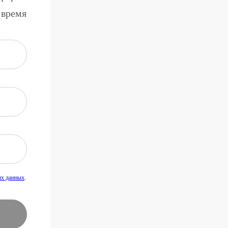
 время
ых данных
.