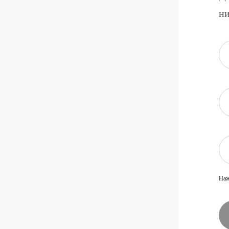
ни
Наж