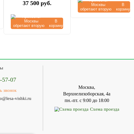
37 500
руб.
В
корзину
В
корзину
ты
1-57-07
Москва,
ь звонок
Верхнелихоборская, 4а
fo@lesa-vishki.ru
пн.-пт. с 9:00 до 18:00
Схема проезда